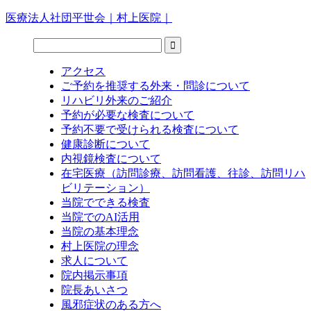
医療法人社団平世会｜村上医院｜
アクセス
ご予約を推奨する外来・問診について
リハビリ外来のご紹介
予約が必要な検査について
予約不要で受けられる検査について
健康診断について
内視鏡検査について
在宅医療（訪問診療、訪問看護、往診、訪問リハ
ビリテーション）
当院でできる検査
当院でのAI活用
当院の基本理念
村上医院の理念
求人について
院内掲示事項
院長あいさつ
風邪症状のある方へ