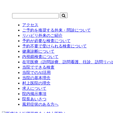
アクセス
ご予約を推奨する外来・問診について
リハビリ外来のご紹介
予約が必要な検査について
予約不要で受けられる検査について
健康診断について
内視鏡検査について
在宅医療（訪問診療、訪問看護、往診、訪問リハ
当院でできる検査
当院でのAI活用
当院の基本理念
村上医院の理念
求人について
院内掲示事項
院長あいさつ
風邪症状のある方へ