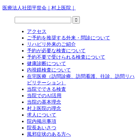
医療法人社団平世会｜村上医院｜
アクセス
ご予約を推奨する外来・問診について
リハビリ外来のご紹介
予約が必要な検査について
予約不要で受けられる検査について
健康診断について
内視鏡検査について
在宅医療（訪問診療、訪問看護、往診、訪問リハ
ビリテーション）
当院でできる検査
当院でのAI活用
当院の基本理念
村上医院の理念
求人について
院内掲示事項
院長あいさつ
風邪症状のある方へ