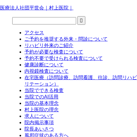
医療法人社団平世会｜村上医院｜
アクセス
ご予約を推奨する外来・問診について
リハビリ外来のご紹介
予約が必要な検査について
予約不要で受けられる検査について
健康診断について
内視鏡検査について
在宅医療（訪問診療、訪問看護、往診、訪問リハビ
リテーション）
当院でできる検査
当院でのAI活用
当院の基本理念
村上医院の理念
求人について
院内掲示事項
院長あいさつ
風邪症状のある方へ