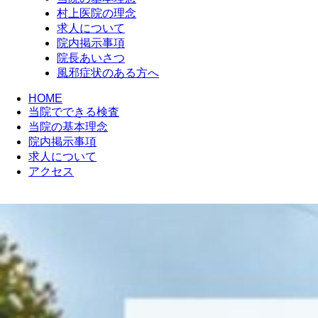
村上医院の理念
求人について
院内掲示事項
院長あいさつ
風邪症状のある方へ
HOME
当院でできる検査
当院の基本理念
院内掲示事項
求人について
アクセス