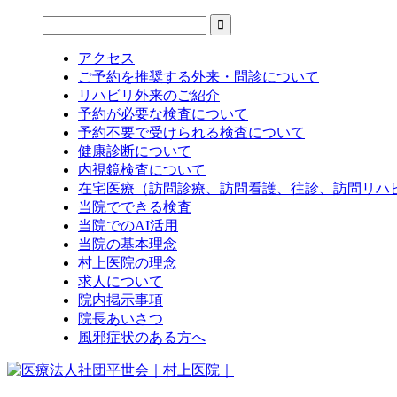
アクセス
ご予約を推奨する外来・問診について
リハビリ外来のご紹介
予約が必要な検査について
予約不要で受けられる検査について
健康診断について
内視鏡検査について
在宅医療（訪問診療、訪問看護、往診、訪問リハ
当院でできる検査
当院でのAI活用
当院の基本理念
村上医院の理念
求人について
院内掲示事項
院長あいさつ
風邪症状のある方へ