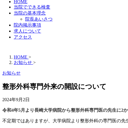
HOME
当院でできる検査
当院の基本理念
院長あいさつ
院内掲示事項
求人について
アクセス
HOME
>
お知らせ
>
お知らせ
整形外科専門外来の開設について
2024年9月2日
令和4年5月より長崎大学病院から整形外科専門医の先生に2
不定期ではありますが、大学病院より整形外科の専門医の先