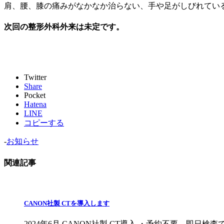
肩、腰、膝の痛みがなかなか治らない、手や足がしびれてい
次回の整形外科外来は未定です。
Twitter
Share
Pocket
Hatena
LINE
コピーする
-
お知らせ
関連記事
CANON社製 CTを導入します
2024年6月 CANON社製 CT導入 ・予約不要。