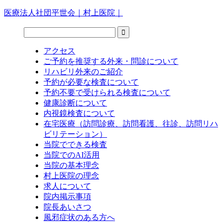
医療法人社団平世会｜村上医院｜
アクセス
ご予約を推奨する外来・問診について
リハビリ外来のご紹介
予約が必要な検査について
予約不要で受けられる検査について
健康診断について
内視鏡検査について
在宅医療（訪問診療、訪問看護、往診、訪問リハ
ビリテーション）
当院でできる検査
当院でのAI活用
当院の基本理念
村上医院の理念
求人について
院内掲示事項
院長あいさつ
風邪症状のある方へ