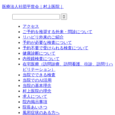
医療法人社団平世会｜村上医院｜
アクセス
ご予約を推奨する外来・問診について
リハビリ外来のご紹介
予約が必要な検査について
予約不要で受けられる検査について
健康診断について
内視鏡検査について
在宅医療（訪問診療、訪問看護、往診、訪問リハ
ビリテーション）
当院でできる検査
当院でのAI活用
当院の基本理念
村上医院の理念
求人について
院内掲示事項
院長あいさつ
風邪症状のある方へ