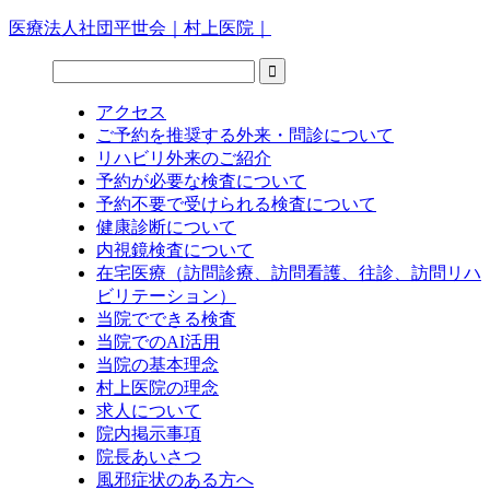
医療法人社団平世会｜村上医院｜
アクセス
ご予約を推奨する外来・問診について
リハビリ外来のご紹介
予約が必要な検査について
予約不要で受けられる検査について
健康診断について
内視鏡検査について
在宅医療（訪問診療、訪問看護、往診、訪問リハ
ビリテーション）
当院でできる検査
当院でのAI活用
当院の基本理念
村上医院の理念
求人について
院内掲示事項
院長あいさつ
風邪症状のある方へ