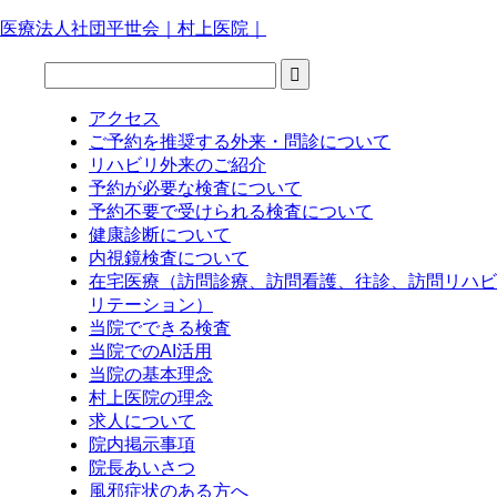
医療法人社団平世会｜村上医院｜
アクセス
ご予約を推奨する外来・問診について
リハビリ外来のご紹介
予約が必要な検査について
予約不要で受けられる検査について
健康診断について
内視鏡検査について
在宅医療（訪問診療、訪問看護、往診、訪問リハビ
リテーション）
当院でできる検査
当院でのAI活用
当院の基本理念
村上医院の理念
求人について
院内掲示事項
院長あいさつ
風邪症状のある方へ